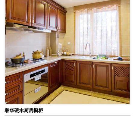
的材质包括：
木材：实木衣柜和橱柜提供经典的外观和持久的耐用
性。它们可以通过自然木纹或涂漆等不同方式进行处
理，便于个性化定制。
中密度纤维板（MDF）和刨花板：这些材质通常用于预
算更为经济的选择，虽然它们的耐用性可能不及实木，
但经过覆膜或贴面处理后仍然可以保持时尚和功能性。
4. 节省空间的设计
随着城市居住空间的变小，对节省空间家具的需求也在
增加。
滑动门：许多现代衣柜设计采用滑动门，免去了开门时
需要的空间，尤其适用于狭小的空间。
多功能设计：一些橱柜具备折叠功能或可转换设计，可
奢华硬木厨房橱柜
以在需要时作为书桌或梳妆台，极大地提升了家具的多
功能性。