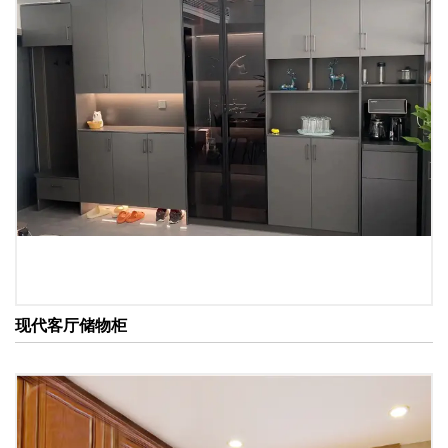
定制选项：许多制造商提供定制衣柜和橱柜的服务，允
许你根据个人需求选择表面处理、硬件，甚至内部组织
系统。
2. 功能性存储解决方案
衣柜和橱柜的主要功能是存储，它们在为衣物、配饰及
其他物品提供充足空间方面表现突出。
衣柜：这些通常较大，主要用于存放衣物，内部通常结
合挂衣区、架子和抽屉。有些型号还包括专门的鞋架、
领带和皮带隔层。
橱柜：虽然橱柜也可用于存放衣物，但它们的用途更为
现代客厅储物柜
多样，能够存放餐具、书籍、办公用品甚至玩具，极具
多功能性。
3. 材质选择
衣柜和橱柜的材质对其耐用性和外观有很大影响。常见