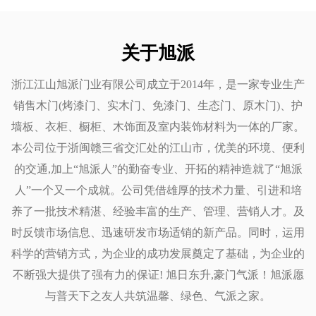
5. 提升房间美感
衣柜和橱柜不仅仅是用来存放物品，它们还能够增强房
间的美学效果。
关于旭派
颜色和表面处理：合适的颜色和表面处理可以使房间的
浙江江山旭派门业有限公司成立于2014年，是一家专业生产
整体装饰更加协调。不论你选择鲜艳的颜色来突出重
销售木门(烤漆门、实木门、免漆门、生态门、原木门)、护
点，还是选择中性色调来营造低调的氛围，这些家具都
墙板、衣柜、橱柜、木饰面及室内装饰材料为一体的厂家。
可以成为房间的焦点。
本公司位于浙闽赣三省交汇处的江山市，优美的环境、便利
装饰性元素：许多衣柜和橱柜都配有装饰性元素，如镜
的交通,加上“旭派人”的勤奋专业、开拓的精神造就了“旭派
子、玻璃门或独特的硬件，增加了家具的个性和风格。
人”一个又一个成就。公司凭借雄厚的技术力量、引进和培
6. 易于维护
养了一批技术精湛、经验丰富的生产、管理、营销人才。及
衣柜和橱柜的设计使它们便于维护，确保其长期保持美
时反馈市场信息、迅速研发市场适销的新产品。同时，运用
观和功能性。
科学的营销方式，为企业的成功发展奠定了基础，为企业的
清洁：许多表面设计为易于擦拭清洁，这对于繁忙的家
不断强大提供了强有力的保证! 旭日东升,豪门气派！旭派愿
庭尤为重要。
与普天下之友人共筑温馨、绿色、气派之家。
耐用性：高质量的材料和精良的工艺确保这些家具能够