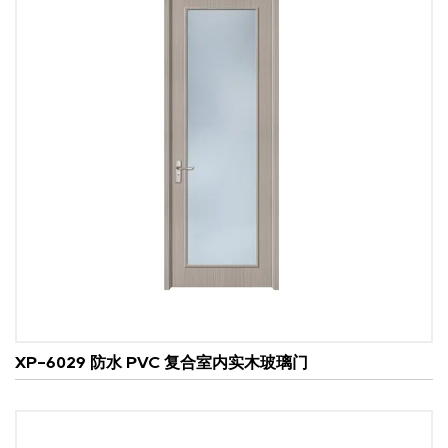
门长期保持功能性和美观性。钢化玻璃或夹层玻璃的使
用增加了这些门的强度，使其能够抵御撞击和破损。
4. 隔热和节能
木质玻璃门还具有良好的隔热性能。木材是天然的绝缘
体，有助于保持空间冬暖夏凉。与节能玻璃搭配使用
时，这些木门可以大大降低供暖和制冷成本，有助于营
造一个更加可持续的生活环境。
现代玻璃技术的进步，如双层或三层玻璃，进一步提高
了能源效率。这些设计可在玻璃板之间阻隔空气，形成
热屏障，减少热量传递。因此，木质玻璃门不仅美观，
而且是业主和企业的环保选择。
5. 用途广泛
木质玻璃门的多功能性使其适用于广泛的应用领域。在
XP-6029 防水 PVC 复合室内实木玻璃门
住宅环境中，它们可以用作入口门、庭院门或居住空间
之间的室内门。