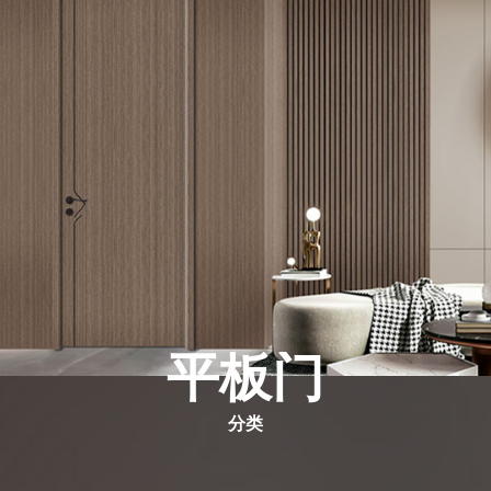
衣柜、橱柜
护墙板
平板门
分类
分类
铝条木门
分类
分类
工艺门
分类
分类