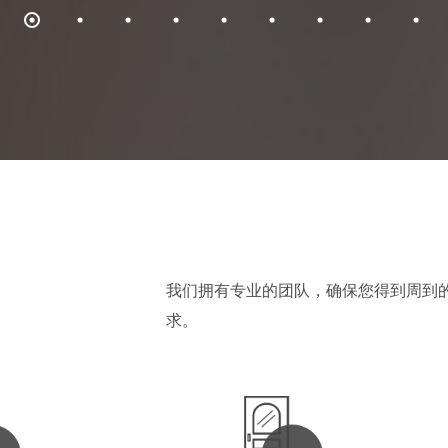
玻璃门
分类
分类
木门
分类
分类
木饰面门
分类
分类
防火门
分类
分类
衣柜、橱柜
分类
分类
我们拥有专业的团队，确保您得到周到的
护墙板
分类
求。
分类
平板门
分类
分类
铝条木门