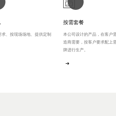
工艺门
化
按需套餐
玻璃门
要求、按现场场地、提供定制
本公司设计的产品，在客户
木门
造商需要，按客户要求配上
牌进行生产。
木饰面门
多
查看更多
防火门
衣柜、橱柜
护墙板